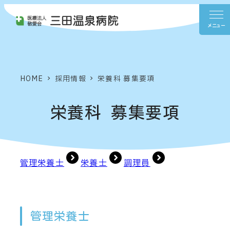
メ
イ
ン
コ
ン
HOME
採用情報
栄養科 募集要項
テ
ン
栄養科 募集要項
ツ
へ
移
動
管理栄養士
栄養士
調理員
管理栄養士